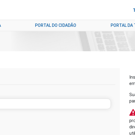
A
PORTAL DO CIDADÃO
PORTAL DA
In
em
Su
pa
pr
di
ut